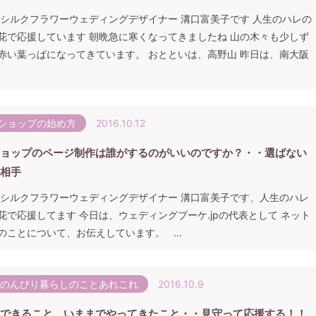
 シルクフラワーウェディングデザイナー 溝口富美子です 人生のハレの
花で応援しています 朝晩急に寒くなってきましたね 山の木々も少しず
赤い葉っぱになってきています。 おとといは、高野山 昨日は、南大阪
ショップの始め方
2016.10.12
ョップのページ制作は誰がするのがいいのですか？・・選ばない
相手
 シルクフラワーウェディングデザイナー 溝口富美子です、人生のハレ
花で応援してます 今日は、ウェディングブーケ.jpの代表として ネット
のことについて、お伝えしています。 ...
ののんびり暮らしのことあれこれ
2016.10.9
できること、いままでやってきたこと・・見守って応援する！！