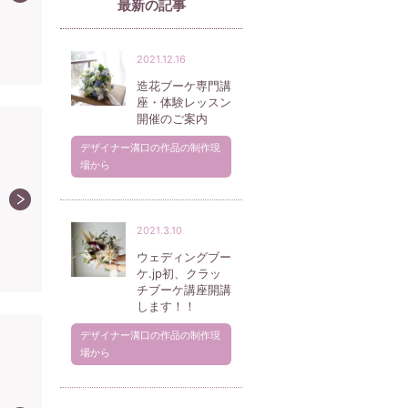
最新の記事
2021.12.16
造花ブーケ専門講
座・体験レッスン
開催のご案内
デザイナー溝口の作品の制作現
場から
2021.3.10
ウェディングブー
ケ.jp初、クラッ
チブーケ講座開講
します！！
デザイナー溝口の作品の制作現
場から