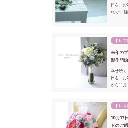
日を、お
れです 随
ドレス
来年のブ
製作開始
幸せ続く
日を、お
から11
ドレス
10月1
ドのご紹