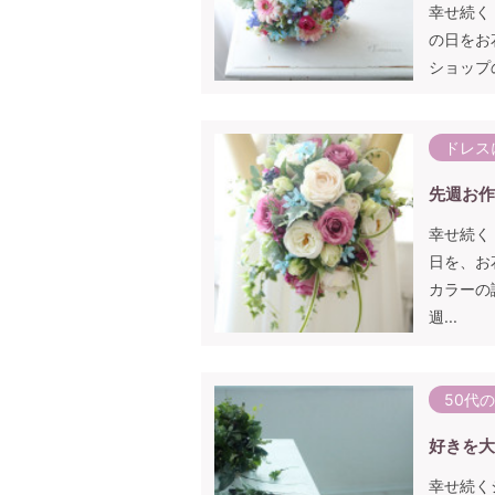
幸せ続く
の日をお
ショップ
ドレス
先週お作
幸せ続く
日を、お
カラーの
週...
50代
好きを大
幸せ続く