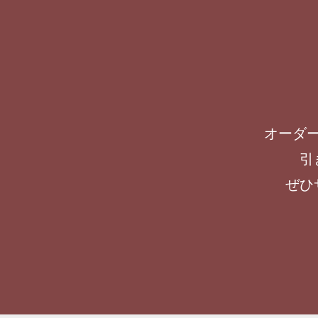
オーダ
引
ぜひ