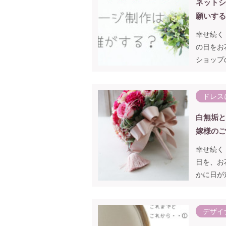
ネットシ
願いする
幸せ続く
の日をお
ショップ
ドレス
白無垢と
嫁様のご
幸せ続く
日を、お
かに日が
デザイ