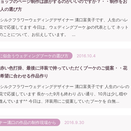
ョップのページ制作は誰がするのがいいのですか？・・制作をお
人の選び方
 シルクフラワーウェディングデザイナー 溝口富美子です、人生のハレ
花で応援してます 今日は、ウェディングブーケ.jpの代表として ネット
のことについて、お伝えしています。 ...
に似合うウェディングブーケの選び方
2016.10.4
赤い色打掛、最後に洋装で持っていただくブーケのご提案・・花
希望に合わせる作品作り
 シルクフラワーウェディングデザイナー 溝口富美子です 人生のハレの
花で応援しています 長かった9月も終わり 占い通り、10月は少し穏や
進んでいます^^ 今日は、洋装用にご提案していたブーケを 白無...
ナー溝口の作品の制作現場から
2016.9.30