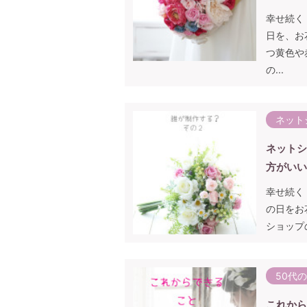
幸せ続く
日を、お
つ黄色や
の...
ネット
ネットシ
方がいい
幸せ続く
の日をお
ショップ
50代
これから