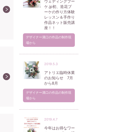
ウェディングブー
ケ.jp初、造花ブ
ーケの作り方体験
レッスン＆手作り
作品ネット販売講
座！！
デザイナー溝口の作品の制作現
場から
2019.5.3
アトリエ臨時休業
のお知らせ 7月
から8月
デザイナー溝口の作品の制作現
場から
2019.4.7
今年はお得なワー