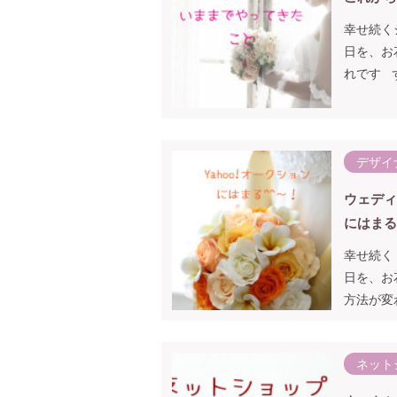
幸せ続く
日を、お
れです 
デザイ
ウェディ
にはまる
幸せ続く
日を、お
方法が変
ネット