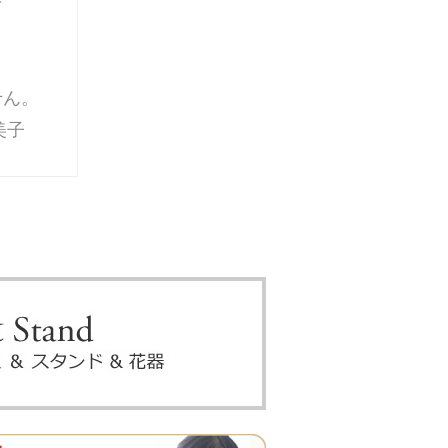
を
せん。
美子