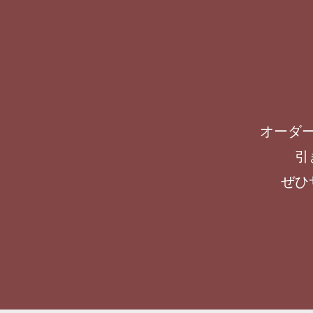
オーダ
引
ぜひ