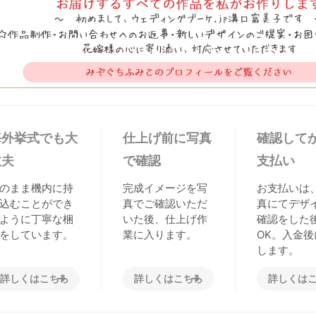
海外挙式でも大
仕上げ前に写真
確認して
丈夫
で確認
支払い
のまま機内に持
完成イメージを写
お支払いは
込むことができ
真でご確認いただ
真にてデザ
ように丁寧な梱
いた後、仕上げ作
確認をした
をしています。
業に入ります。
OK。入金後
します。
詳しくはこちら
詳しくはこちら
詳しくは