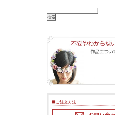
検
索:
■ご注文方法