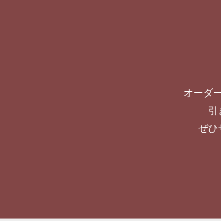
オーダ
引
ぜひ