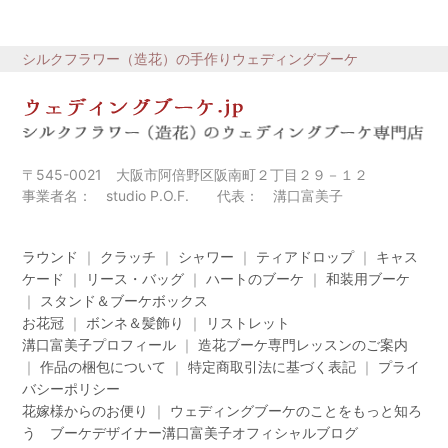
シルクフラワー（造花）の手作りウェディングブーケ
〒545-0021 大阪市阿倍野区阪南町２丁目２９－１２
事業者名： studio P.O.F. 代表： 溝口富美子
ラウンド
｜
クラッチ
｜
シャワー
｜
ティアドロップ
｜
キャス
ケード
｜
リース・バッグ
｜
ハートのブーケ
｜
和装用ブーケ
｜
スタンド＆ブーケボックス
お花冠
｜
ボンネ＆髪飾り
｜
リストレット
溝口富美子プロフィール
｜
造花ブーケ専門レッスンのご案内
｜
作品の梱包について
｜
特定商取引法に基づく表記
｜
プライ
バシーポリシー
花嫁様からのお便り
｜
ウェディングブーケのことをもっと知ろ
う ブーケデザイナー溝口富美子オフィシャルブログ