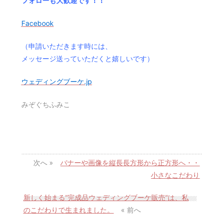
フォローも大歓迎です！！
Facebook
（申請いただきます時には、
メッセージ送っていただくと嬉しいです）
ウェディングブーケ.jp
みぞぐちふみこ
次へ »
バナーや画像を縦長長方形から正方形へ・・
小さなこだわり
新しく始まる”完成品ウェディングブーケ販売”は、私
のこだわりで生まれました。
« 前へ