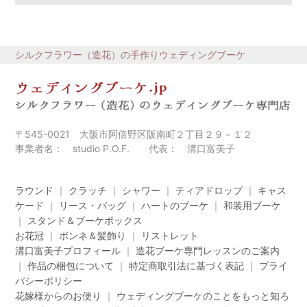
シルクフラワー（造花）の手作りウェディングブーケ
〒545-0021 大阪市阿倍野区阪南町２丁目２９－１２
事業者名： studio P.O.F. 代表： 溝口富美子
ラウンド
｜
クラッチ
｜
シャワー
｜
ティアドロップ
｜
キャス
ケード
｜
リース・バッグ
｜
ハートのブーケ
｜
和装用ブーケ
｜
スタンド＆ブーケボックス
お花冠
｜
ボンネ＆髪飾り
｜
リストレット
溝口富美子プロフィール
｜
造花ブーケ専門レッスンのご案内
｜
作品の梱包について
｜
特定商取引法に基づく表記
｜
プライ
バシーポリシー
花嫁様からのお便り
｜
ウェディングブーケのことをもっと知ろ