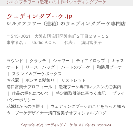
シルクフラワー（造花）の手作りウェディングブーケ
〒545-0021 大阪市阿倍野区阪南町２丁目２９－１２
事業者名： studio P.O.F. 代表： 溝口富美子
ラウンド
｜
クラッチ
｜
シャワー
｜
ティアドロップ
｜
キャス
ケード
｜
リース・バッグ
｜
ハートのブーケ
｜
和装用ブーケ
｜
スタンド＆ブーケボックス
お花冠
｜
ボンネ＆髪飾り
｜
リストレット
溝口富美子プロフィール
｜
造花ブーケ専門レッスンのご案内
｜
作品の梱包について
｜
特定商取引法に基づく表記
｜
プライ
バシーポリシー
花嫁様からのお便り
｜
ウェディングブーケのことをもっと知ろ
う ブーケデザイナー溝口富美子オフィシャルブログ