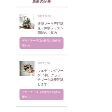
最新の記事
2021.12.16
造花ブーケ専門講
座・体験レッスン
開催のご案内
デザイナー溝口の作品の制作現
場から
2021.3.10
ウェディングブー
ケ.jp初、クラッ
チブーケ講座開講
します！！
デザイナー溝口の作品の制作現
場から