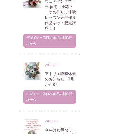
ウェディングブー
ケ.jp初、造花ブ
ーケの作り方体験
レッスン＆手作り
作品ネット販売講
座！！
デザイナー溝口の作品の制作現
場から
2019.5.3
アトリエ臨時休業
のお知らせ 7月
から8月
デザイナー溝口の作品の制作現
場から
2019.4.7
今年はお得なワー