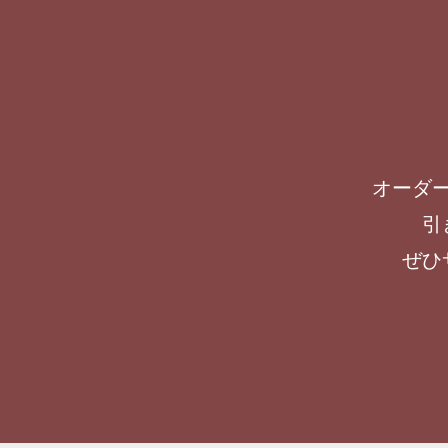
オーダ
引
ぜひ