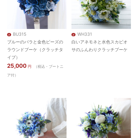
BU315
WH331
オ
オ
ブルーのバラと金色ビーズの
白いアネモネと水色スカビオ
ラウンドブーケ（クラッチタ
サのふんわりクラッチブーケ
イプ）
25,000
円
（税込・ブートニ
ア付）