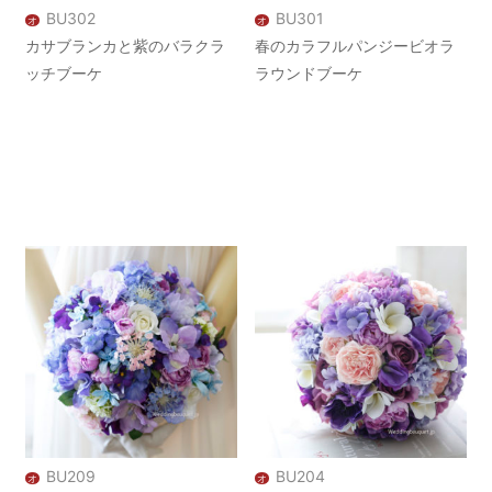
BU302
BU301
オ
オ
カサブランカと紫のバラクラ
春のカラフルパンジービオラ
ッチブーケ
ラウンドブーケ
BU209
BU204
オ
オ