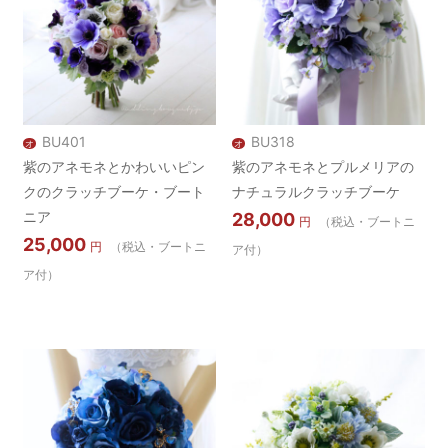
BU401
BU318
オ
オ
紫のアネモネとかわいいピン
紫のアネモネとプルメリアの
クのクラッチブーケ・ブート
ナチュラルクラッチブーケ
ニア
28,000
円
（税込・ブートニ
25,000
円
（税込・ブートニ
ア付）
ア付）