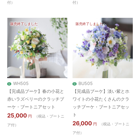
付）
付）
販売終了しました
販売終了しました
WH505
BU505
完
完
【完成品ブーケ】春の小花と
【完成品ブーケ】淡い紫とホ
赤いラズベリーのクラッチブ
ワイトの小花たくさんのクラ
ーケ・ブートニアセット
ッチブーケ・ブートニアセッ
ト
25,000
円
（税込・ブートニ
26,000
円
（税込・ブートニ
ア付）
ア付）