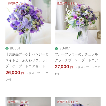
販売終了しました
販売終了しました
BU501
BU407
完
完
【完成品ブーケ】パンジーと
ブルーフラワーのナチュラル
スイトピーふんわりクラッチ
クラッチブーケ・ブートニア
ブーケ・ブートニアセット
27,000
円
（税込・ブートニア
26,000
円
（税込・ブートニ
付）
ア付）
販売終了しました
販売終了しました