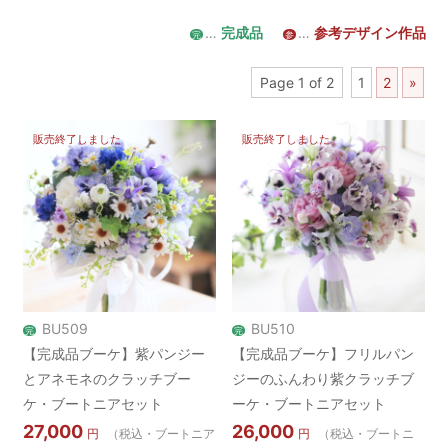
…
完成品
…
参考デザイン作品
完
参
Page 1 of 2
1
2
»
販売終了しました
販売終了しました
BU509
BU510
完
完
【完成品ブーケ】紫パンジー
【完成品ブーケ】フリルパン
とアネモネのクラッチブー
ジーのふんわり紫クラッチブ
ケ・ブートニアセット
ーケ・ブートニアセット
27,000
26,000
円
（税込・ブートニア
円
（税込・ブートニ