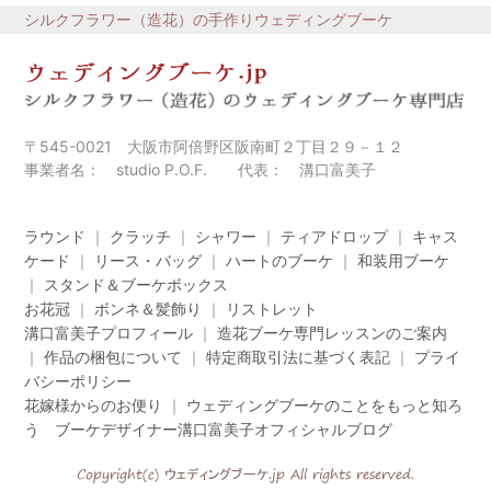
シルクフラワー（造花）の手作りウェディングブーケ
〒545-0021 大阪市阿倍野区阪南町２丁目２９－１２
事業者名： studio P.O.F. 代表： 溝口富美子
ラウンド
｜
クラッチ
｜
シャワー
｜
ティアドロップ
｜
キャス
ケード
｜
リース・バッグ
｜
ハートのブーケ
｜
和装用ブーケ
｜
スタンド＆ブーケボックス
お花冠
｜
ボンネ＆髪飾り
｜
リストレット
溝口富美子プロフィール
｜
造花ブーケ専門レッスンのご案内
｜
作品の梱包について
｜
特定商取引法に基づく表記
｜
プライ
バシーポリシー
花嫁様からのお便り
｜
ウェディングブーケのことをもっと知ろ
う ブーケデザイナー溝口富美子オフィシャルブログ