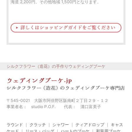
海道 2,200円。その他地域 1,500円となります。
シルクフラワー（造花）の手作りウェディングブーケ
〒545-0021 大阪市阿倍野区阪南町２丁目２９－１２
事業者名： studio P.O.F. 代表： 溝口富美子
ラウンド
｜
クラッチ
｜
シャワー
｜
ティアドロップ
｜
キャス
ケード
｜
リース・バッグ
｜
ハートのブーケ
｜
和装用ブーケ