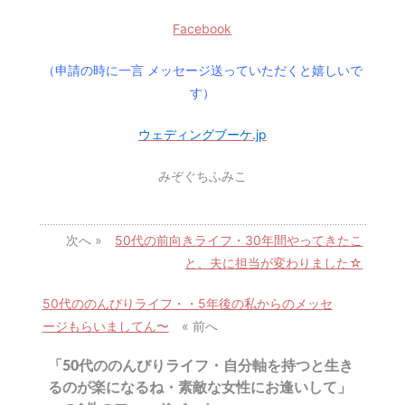
Facebook
（申請の時に一言 メッセージ送っていただくと嬉しいで
す）
ウェディングブーケ.jp
みぞぐちふみこ
次へ »
50代の前向きライフ・30年間やってきたこ
と、夫に担当が変わりました☆
50代ののんびりライフ・・5年後の私からのメッセ
ージもらいましてん〜
« 前へ
「50代ののんびりライフ・自分軸を持つと生き
るのが楽になるね・素敵な女性にお逢いして」