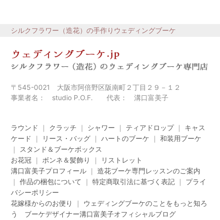
シルクフラワー（造花）の手作りウェディングブーケ
〒545-0021 大阪市阿倍野区阪南町２丁目２９－１２
事業者名： studio P.O.F. 代表： 溝口富美子
ラウンド
｜
クラッチ
｜
シャワー
｜
ティアドロップ
｜
キャス
ケード
｜
リース・バッグ
｜
ハートのブーケ
｜
和装用ブーケ
｜
スタンド＆ブーケボックス
お花冠
｜
ボンネ＆髪飾り
｜
リストレット
溝口富美子プロフィール
｜
造花ブーケ専門レッスンのご案内
｜
作品の梱包について
｜
特定商取引法に基づく表記
｜
プライ
バシーポリシー
花嫁様からのお便り
｜
ウェディングブーケのことをもっと知ろ
う ブーケデザイナー溝口富美子オフィシャルブログ