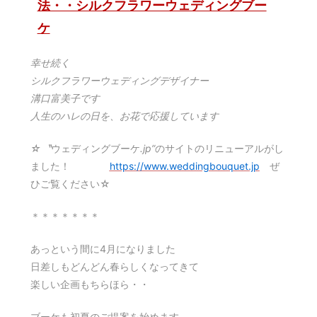
法・・シルクフラワーウェディングブー
ケ
幸せ続く
シルクフラワーウェディングデザイナー
溝口富美子です
人生のハレの日を、お花で応援しています
☆〝
ウェディングブーケ
.jp”
のサイトのリニューアルがし
ました！
https://www.weddingbouquet.jp
ぜ
ひご覧ください☆
＊＊＊＊＊＊＊
あっという間に4月になりました
日差しもどんどん春らしくなってきて
楽しい企画もちらほら・・
ブーケも初夏のご提案を始めます