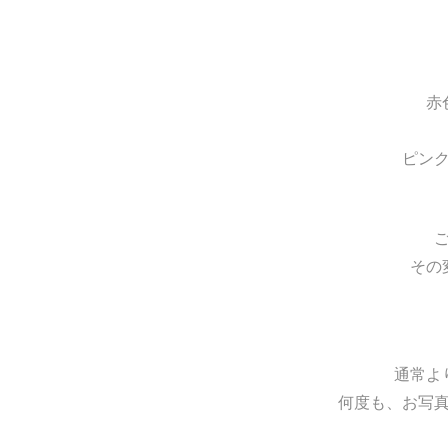
赤
ピン
その
通常よ
何度も、お写