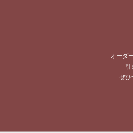
オーダ
引
ぜひ