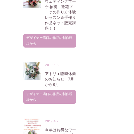
ウェディングブー
ケ.jp初、造花ブ
ーケの作り方体験
レッスン＆手作り
作品ネット販売講
座！！
デザイナー溝口の作品の制作現
場から
2019.5.3
アトリエ臨時休業
のお知らせ 7月
から8月
デザイナー溝口の作品の制作現
場から
2019.4.7
今年はお得なワー