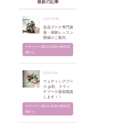
最新の記事
2021.12.16
造花ブーケ専門講
座・体験レッスン
開催のご案内
デザイナー溝口の作品の制作現
場から
2021.3.10
ウェディングブー
ケ.jp初、クラッ
チブーケ講座開講
します！！
デザイナー溝口の作品の制作現
場から