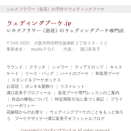
シルクフラワー（造花）の手作りウェディングブーケ
〒545-0021 大阪市阿倍野区阪南町２丁目２９－１２
事業者名： studio P.O.F. 代表： 溝口富美子
ラウンド
｜
クラッチ
｜
シャワー
｜
ティアドロップ
｜
キャス
ケード
｜
リース・バッグ
｜
ハートのブーケ
｜
和装用ブーケ
｜
スタンド＆ブーケボックス
お花冠
｜
ボンネ＆髪飾り
｜
リストレット
溝口富美子プロフィール
｜
造花ブーケ専門レッスンのご案内
｜
作品の梱包について
｜
特定商取引法に基づく表記
｜
プライ
バシーポリシー
花嫁様からのお便り
｜
ウェディングブーケのことをもっと知ろ
う ブーケデザイナー溝口富美子オフィシャルブログ