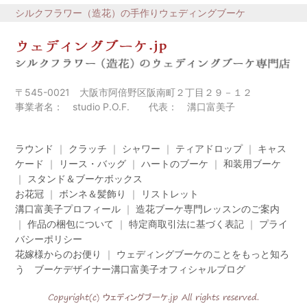
シルクフラワー（造花）の手作りウェディングブーケ
〒545-0021 大阪市阿倍野区阪南町２丁目２９－１２
事業者名： studio P.O.F. 代表： 溝口富美子
ラウンド
｜
クラッチ
｜
シャワー
｜
ティアドロップ
｜
キャス
ケード
｜
リース・バッグ
｜
ハートのブーケ
｜
和装用ブーケ
｜
スタンド＆ブーケボックス
お花冠
｜
ボンネ＆髪飾り
｜
リストレット
溝口富美子プロフィール
｜
造花ブーケ専門レッスンのご案内
｜
作品の梱包について
｜
特定商取引法に基づく表記
｜
プライ
バシーポリシー
花嫁様からのお便り
｜
ウェディングブーケのことをもっと知ろ
う ブーケデザイナー溝口富美子オフィシャルブログ