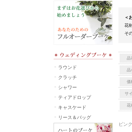
＜
花
そ
品
ラウンド
品
クラッチ
価
シャワー
サ
ティアドロップ
花
キャスケード
リース＆バッグ
ピン