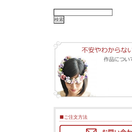
検
索:
■ご注文方法