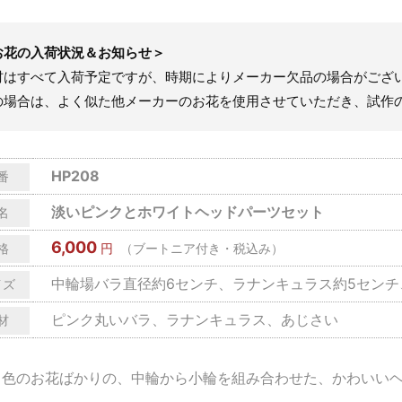
お花の入荷状況＆お知らせ＞
材はすべて入荷予定ですが、時期によりメーカー欠品の場合がござ
の場合は、よく似た他メーカーのお花を使用させていただき、試作
HP208
番
淡いピンクとホワイトヘッドパーツセット
名
6,000
格
円
（ブートニア付き・税込み）
中輪場バラ直径約6センチ、ラナンキュラス約5センチ
イズ
ピンク丸いバラ、ラナンキュラス、あじさい
材
ク色のお花ばかりの、中輪から小輪を組み合わせた、かわいい