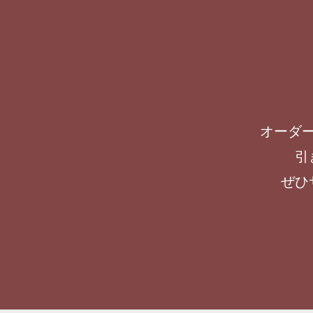
オーダ
引
ぜひ