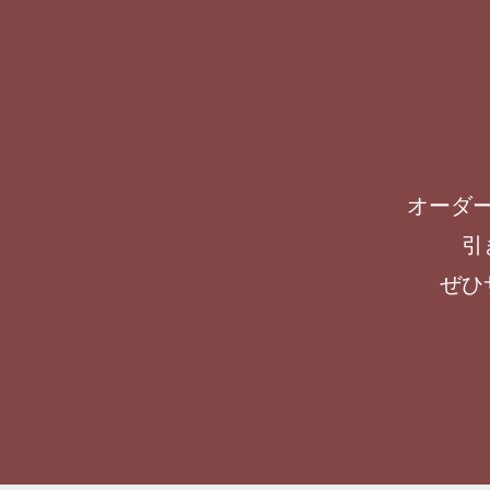
オーダ
引
ぜひ