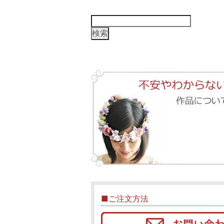
検
索:
■ご注文方法