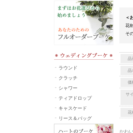
＜
花
そ
品
ラウンド
品
クラッチ
価
シャワー
サ
ティアドロップ
キャスケード
花
リース＆バッグ
かわ