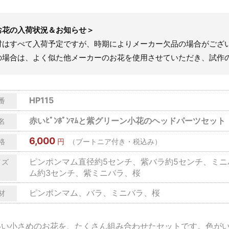
お花の入荷状況＆お知らせ＞
材はすべて入荷予定ですが、時期によりメーカー欠品の場合がござ
の場合は、よく似た他メーカーのお花を使用させていただき、試作
HP115
番
赤いﾋﾟﾝﾎﾟﾝﾏﾑと紫グリーン小花のヘッドパーツセット
名
6,000
格
円
（ブートニア付き・税込み）
ピンポンマム直径約5センチ、紫バラ約5センチ、ミニ
イズ
ム約3センチ、紫ミニバラ、桜
ピンポンマム、バラ、ミニバラ、桜
材
いい小さめのお花を、たくさん組み合わせたセットです。色が