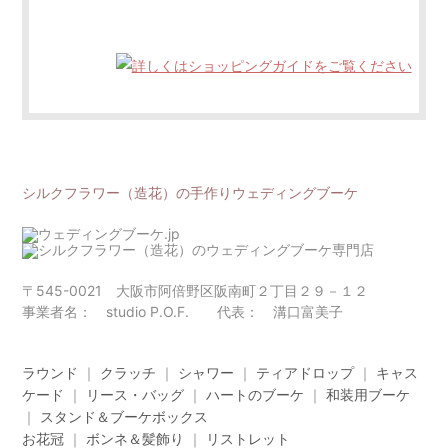
シルクフラワー（造花）の手作りウェディングブーケ
〒545-0021 大阪市阿倍野区阪南町２丁目２９－１２
事業者名： studio P.O.F. 代表： 溝口富美子
ラウンド
｜
クラッチ
｜
シャワー
｜
ティアドロップ
｜
キャス
ケード
｜
リース・バッグ
｜
ハートのブーケ
｜
和装用ブーケ
｜
スタンド＆ブーケボックス
お花冠
｜
ボンネ＆髪飾り
｜
リストレット