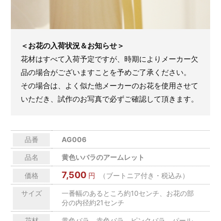
＜お花の入荷状況＆お知らせ＞
花材はすべて入荷予定ですが、時期によりメーカー欠
品の場合がございますことを予めご了承ください。
その場合は、よく似た他メーカーのお花を使用させて
いただき、試作のお写真で必ずご確認して頂きます。
品番
AG006
品名
黄色いバラのアームレット
7,500
価格
円
（ブートニア付き・税込み）
サイズ
一番幅のあるところ約10センチ、お花の部
分の内径約21センチ
花材
黄色バラ、赤色バラ、ピンクバラ、パール、