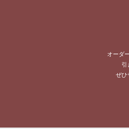
オーダ
引
ぜひ