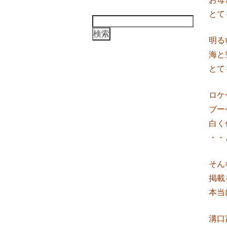
とて
検
索:
明る
海と
とて
ロケ
ブー
白く
・・
そん
掲載
本当
溝口