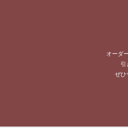
オーダ
引
ぜひ