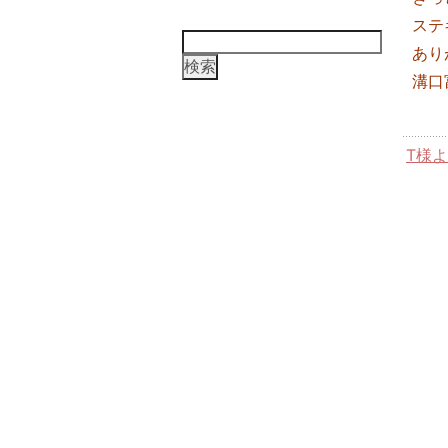
ステ
検
あり
索:
溝口
T様