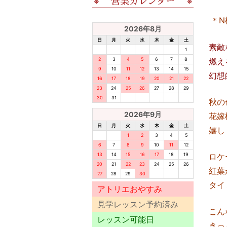
＊N
2026年8月
日
月
火
水
木
金
土
素敵
1
2
3
4
5
6
7
8
燃え
9
10
11
12
13
14
15
幻想
16
17
18
19
20
21
22
23
24
25
26
27
28
29
30
31
秋の
2026年9月
花嫁
日
月
火
水
木
金
土
嬉し
1
2
3
4
5
6
7
8
9
10
11
12
13
14
15
16
17
18
19
ロケ
20
21
22
23
24
25
26
紅葉
27
28
29
30
タイ
アトリエおやすみ
見学レッスン予約済み
こん
レッスン可能日
きっ