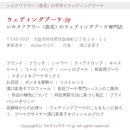
シルクフラワー（造花）の手作りウェディングブーケ
〒545-0021 大阪市阿倍野区阪南町２丁目２９－１２
事業者名： studio P.O.F. 代表： 溝口富美子
ラウンド
｜
クラッチ
｜
シャワー
｜
ティアドロップ
｜
キャス
ケード
｜
リース・バッグ
｜
ハートのブーケ
｜
和装用ブーケ
｜
スタンド＆ブーケボックス
お花冠
｜
ボンネ＆髪飾り
｜
リストレット
溝口富美子プロフィール
｜
造花ブーケ専門レッスンのご案内
｜
作品の梱包について
｜
特定商取引法に基づく表記
｜
プライ
バシーポリシー
花嫁様からのお便り
｜
ウェディングブーケのことをもっと知ろ
う ブーケデザイナー溝口富美子オフィシャルブログ