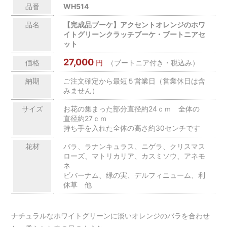
品番
WH514
品名
【完成品ブーケ】アクセントオレンジのホワ
イトグリーンクラッチブーケ・ブートニアセ
ット
27,000
価格
円
（ブートニア付き・税込み）
納期
ご注文確定から最短５営業日（営業休日は含
みません）
サイズ
お花の集まった部分直径約24ｃｍ 全体の
直径約27ｃｍ
持ち手を入れた全体の高さ約30センチです
花材
バラ、ラナンキュラス、ニゲラ、クリスマス
ローズ、マトリカリア、カスミソウ、アネモ
ネ
ビバーナム、緑の実、デルフィニューム、利
休草 他
ナチュラルなホワイトグリーンに淡いオレンジのバラを合わせ