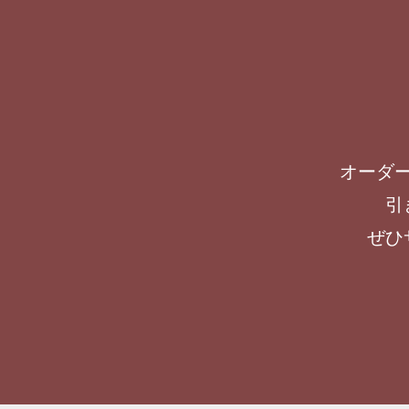
オーダ
引
ぜひ