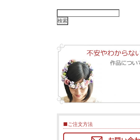
検
索:
■ご注文方法