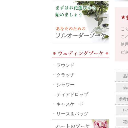
★
こ
こ
使
だ
ラウンド
クラッチ
品
シャワー
品
ティアドロップ
参考
キャスケード
サ
リース＆バッグ
花