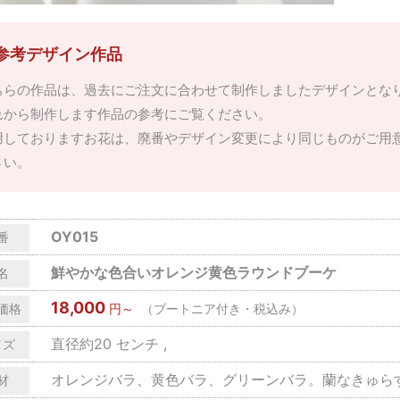
参考デザイン作品
ちらの作品は、過去にご注文に合わせて制作しましたデザインとな
れから制作します作品の参考にご覧ください。
用しておりますお花は、廃番やデザイン変更により同じものがご用
さい。
OY015
番
鮮やかな色合いオレンジ黄色ラウンドブーケ
名
18,000
価格
円～
（ブートニア付き・税込み）
直径約20 センチ ,
イズ
オレンジバラ、黄色バラ、グリーンバラ。蘭なきゅら
材