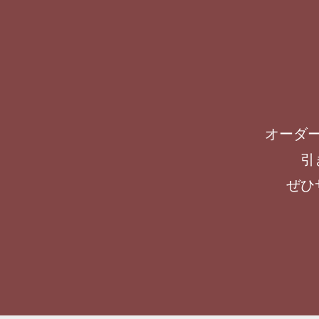
オーダ
引
ぜひ