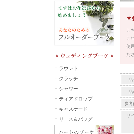
★
こ
こ
使
だ
ラウンド
クラッチ
品
シャワー
品
ティアドロップ
参考
キャスケード
サ
リース＆バッグ