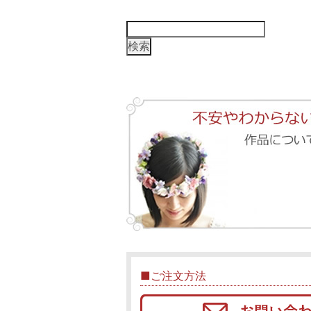
検
索:
■ご注文方法