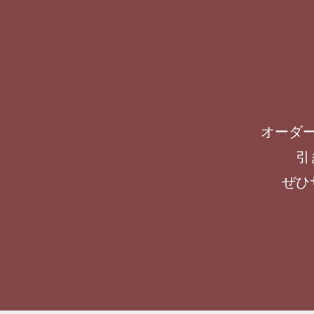
オーダ
引
ぜひ