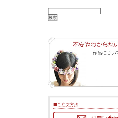
検
索:
■ご注文方法