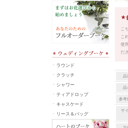
★
こ
こ
使
だ
ラウンド
クラッチ
品
シャワー
品
ティアドロップ
参考
キャスケード
サ
リース＆バッグ
花