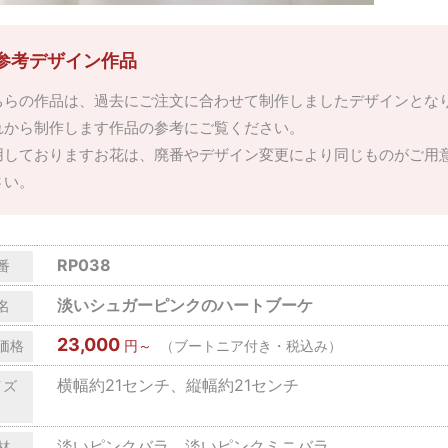
参考デザイン作品
ちらの作品は、過去にご注文に合わせて制作しましたデザインとな
れから制作します作品の参考にご覧ください。
用しておりますお花は、廃番やデザイン変更により同じものがご用
さい。
RP038
番
淡いシュガーピンクのハートブーケ
名
23,000
価格
円～
（ブートニア付き・税込み）
横幅約21センチ、縦幅約21センチ
イズ
淡いピンクバラ、淡いピンクミニバラ、
材