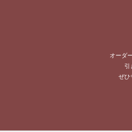
オーダ
引
ぜひ