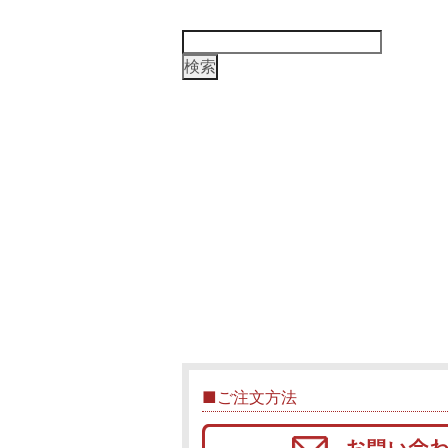
検
索:
■ご注文方法