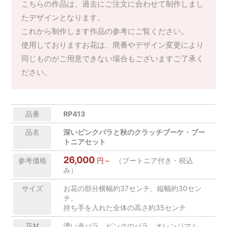
こちらの作品は、過去にご注文に合わせて制作しまし
たデザインとなります。
これから制作します作品の参考にご覧ください。
使用しておりますお花は、廃番やデザイン変更により
同じものがご用意できない場合もございますご了承く
ださい。
品番
RP413
品名
深いピンクバラと秋のクラッチブーケ・ブー
トニアセット
26,000
参考価格
円～
（ブートニア付き・税込
み）
サイズ
お花の部分横幅約37センチ、縦幅約30セン
チ、
持ち手を入れた全体の高さ約35センチ
花材
濃い赤バラ、ピンクのバラ、オレンジマム、