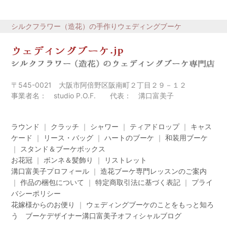
シルクフラワー（造花）の手作りウェディングブーケ
〒545-0021 大阪市阿倍野区阪南町２丁目２９－１２
事業者名： studio P.O.F. 代表： 溝口富美子
ラウンド
｜
クラッチ
｜
シャワー
｜
ティアドロップ
｜
キャス
ケード
｜
リース・バッグ
｜
ハートのブーケ
｜
和装用ブーケ
｜
スタンド＆ブーケボックス
お花冠
｜
ボンネ＆髪飾り
｜
リストレット
溝口富美子プロフィール
｜
造花ブーケ専門レッスンのご案内
｜
作品の梱包について
｜
特定商取引法に基づく表記
｜
プライ
バシーポリシー
花嫁様からのお便り
｜
ウェディングブーケのことをもっと知ろ
う ブーケデザイナー溝口富美子オフィシャルブログ