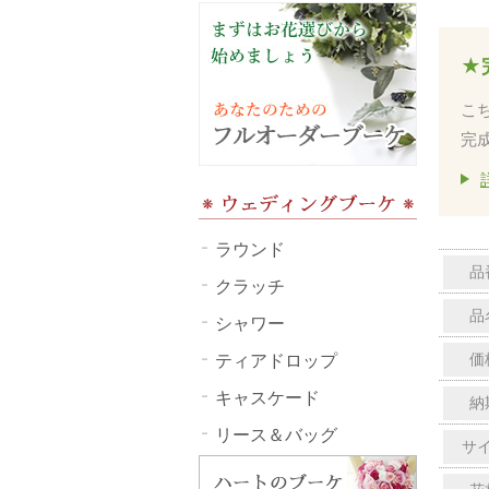
★
こ
完
ラウンド
品
クラッチ
品
シャワー
ティアドロップ
価
キャスケード
納
リース＆バッグ
サ