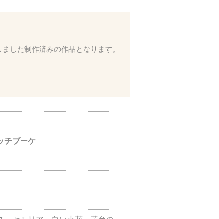
しました制作済みの作品となります。
。
ッチブーケ
）
ス、セルリア、白い小花、黄色の