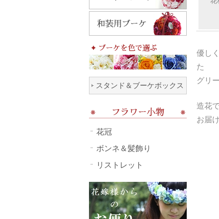
花
優し
た
グリ
スタンド＆ブーケボックス
造花
お届
花冠
ボンネ＆髪飾り
リストレット