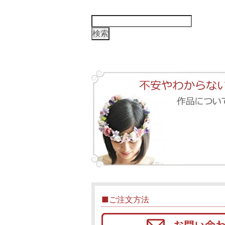
検
索:
■ご注文方法