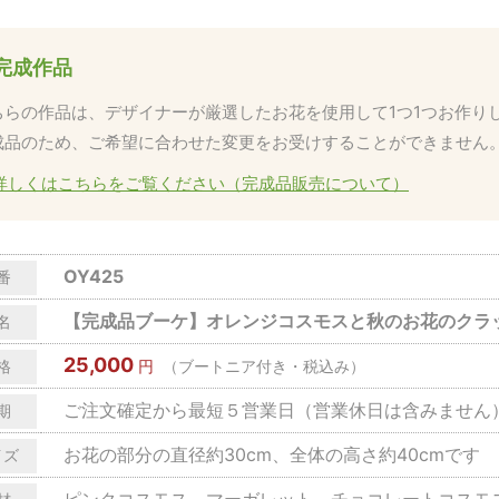
完成作品
ちらの作品は、デザイナーが厳選したお花を使用して1つ1つお作り
成品のため、ご希望に合わせた変更をお受けすることができません
詳しくはこちらをご覧ください（完成品販売について）
OY425
番
【完成品ブーケ】オレンジコスモスと秋のお花のクラ
名
25,000
格
円
（ブートニア付き・税込み）
ご注文確定から最短５営業日（営業休日は含みません
期
お花の部分の直径約30cm、全体の高さ約40cmです
イズ
ピンクコスモス、マーガレット、チョコレートコスモ