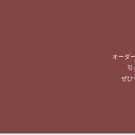
オーダ
引
ぜひ