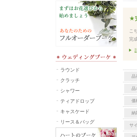
★
こ
完
ラウンド
品
クラッチ
品
シャワー
ティアドロップ
価
キャスケード
納
リース＆バッグ
サ