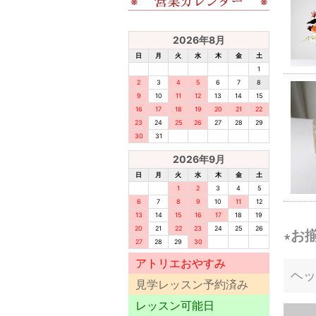
2026年8月
日
月
火
水
木
金
土
1
2
3
4
5
6
7
8
9
10
11
12
13
14
15
16
17
18
19
20
21
22
23
24
25
26
27
28
29
30
31
2026年9月
日
月
火
水
木
金
土
1
2
3
4
5
6
7
8
9
10
11
12
13
14
15
16
17
18
19
20
21
22
23
24
25
26
∗お
27
28
29
30
アトリエおやすみ
ヘッ
見学レッスン予約済み
レッスン可能日