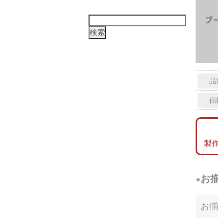
検
索:
品
価
製
∗お
お揃