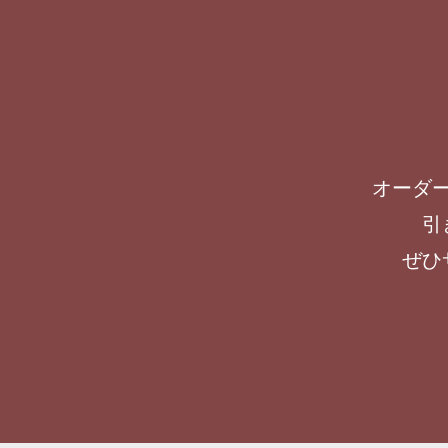
オーダ
引
ぜひ