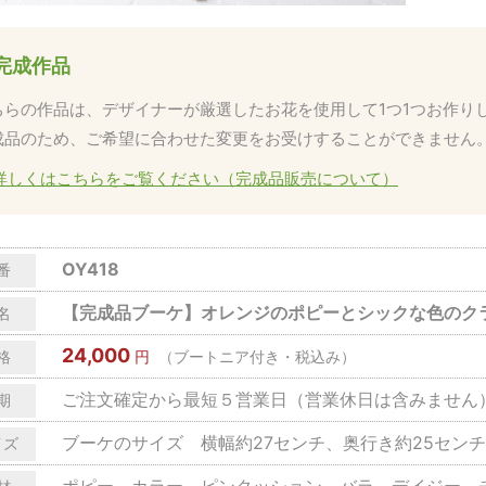
完成作品
ちらの作品は、デザイナーが厳選したお花を使用して1つ1つお作り
成品のため、ご希望に合わせた変更をお受けすることができません
詳しくはこちらをご覧ください（完成品販売について）
OY418
番
【完成品ブーケ】オレンジのポピーとシックな色のク
名
24,000
格
円
（ブートニア付き・税込み）
ご注文確定から最短５営業日（営業休日は含みません
期
ブーケのサイズ 横幅約27センチ、奥行き約25センチ
イズ
ポピー、カラー、ピンクッション、バラ、デイジー、