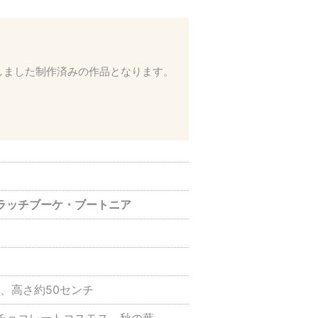
しました制作済みの作品となります。
。
ラッチブーケ・ブートニア
）
、高さ約50センチ
チョコレートコスモス、秋の葉