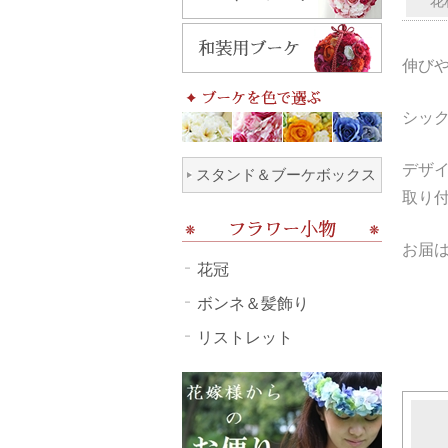
花
伸び
シッ
デザ
スタンド＆ブーケボックス
取り
お届
花冠
ボンネ＆髪飾り
リストレット