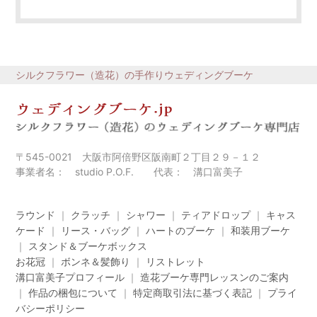
シルクフラワー（造花）の手作りウェディングブーケ
〒545-0021 大阪市阿倍野区阪南町２丁目２９－１２
事業者名： studio P.O.F. 代表： 溝口富美子
ラウンド
｜
クラッチ
｜
シャワー
｜
ティアドロップ
｜
キャス
ケード
｜
リース・バッグ
｜
ハートのブーケ
｜
和装用ブーケ
｜
スタンド＆ブーケボックス
お花冠
｜
ボンネ＆髪飾り
｜
リストレット
溝口富美子プロフィール
｜
造花ブーケ専門レッスンのご案内
｜
作品の梱包について
｜
特定商取引法に基づく表記
｜
プライ
バシーポリシー