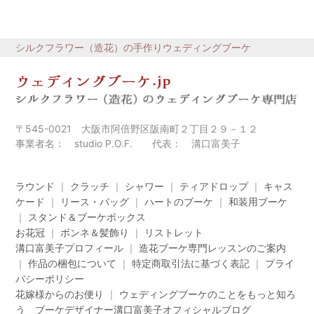
シルクフラワー（造花）の手作りウェディングブーケ
〒545-0021 大阪市阿倍野区阪南町２丁目２９－１２
事業者名： studio P.O.F. 代表： 溝口富美子
ラウンド
｜
クラッチ
｜
シャワー
｜
ティアドロップ
｜
キャス
ケード
｜
リース・バッグ
｜
ハートのブーケ
｜
和装用ブーケ
｜
スタンド＆ブーケボックス
お花冠
｜
ボンネ＆髪飾り
｜
リストレット
溝口富美子プロフィール
｜
造花ブーケ専門レッスンのご案内
｜
作品の梱包について
｜
特定商取引法に基づく表記
｜
プライ
バシーポリシー
花嫁様からのお便り
｜
ウェディングブーケのことをもっと知ろ
う ブーケデザイナー溝口富美子オフィシャルブログ